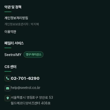
서버에 대한 중국, 러시아를 비롯한 해외발 사이버 침입 시도는
약관 및 정책
감사합니다.
이러한 우려가 기우가 아님을 말해주고 있습니다.
관리자 · 2025.09.26
개인정보처리방침
2. DDNS 서비스 중단 안내 (2026년 6월 30일 종료)
개인정보보호관리자 : 박지혜
- 보안이 강화된 최신 서버와 통신할 수 없는 구형 장비의 경우,
이용약관
안타깝게도 당사가 제공하는 DDNS 서버와의 연결이
패밀리 서비스
불가능해집니다.
- DDNS 서비스 종료일: 2026년 6월 30일
Seetrol MY
- 종료일 이후에는 Seetrol에서 제공하던 기존 DDNS 주소를 통한
영구 라이선스
접속이 불가능할 수 있습니다. 고정IP를 사용하거나 IP가 바뀌지
CS 센터
않는 경우에는 서비스에 당장 문제는 없습니다.
02-701-6290
3. Seetrol MY 사용은 계속 가능합니다
help@seetrol.co.kr
- 고객님들께 드리는 가장 큰 약속 중 하나는, DDNS 서비스가
중단되더라도 단말기 자체의 원격 접속 기능은 사라지지 않는다는
서울특별시 영등포구 양산로 53
점입니다.
월드메르디앙비즈센터 408호
- DDNS는 접속의 편의를 돕는 부차적인 서비스이며, 아래와 같은