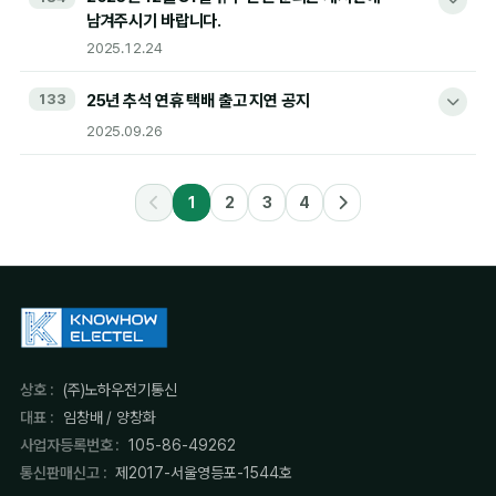
설 연휴로 인한 택배 물량이 증가 2월 13일 16시 주문 건 이후로
남겨주시기 바랍니다.
저희 Seetrol 제품을 믿고 이용해 주시는 고객 여러분께 깊은
택배 출고가 불가합니다.
2025.12.24
감사의 말씀을 드립니다.
Seetrol MY 구매 고객분들은 이 점 참고하시어 양해
부탁드립니다.
133
25년 추석 연휴 택배 출고 지연 공지
안녕하세요? Seetrol입니다.
오랜 기간 구형 Seetrol MY를 사용해 오신 고객님들께, 고객님의
소중한 정보를 보호하기 위한 불가피한 보안 정책 변경에
2025.09.26
2월 13일 16시까지의 주문 건 : 13일 출고
2025년 12월 31일 휴무이오니 관련 문의는 게시판에 남겨주시기
대해 무거운 마음으로 안내의 말씀을 올립니다.
설 연휴 주간 주문 건 : 2월 19일 출고
바랍니다.
안녕하세요 Seetrol 입니다.
1
2
3
4
1. 이번 조치의 불가피성
감사합니다.
항상 당사의 솔루션을 사랑해주셔서 감사합니다.
감사합니다.
최근 전 세계적으로 사이버 보안 위협이 급증함에 따라, 과거의
관리자 · 2025.12.24
관리자 · 2026.02.11
25년 추석 연휴와 관련하여 택배 출고일 안내 드립니다.
암호화 방식(SSL/TLS 구버전, 자체 인증방식)은 더 이상 안전을
추석 연휴로 인해 택배 물량이 증가되어 10월 2일 오후 16시 주문
보장할 수 없게 되었습니다. 구형 Seetrol MY는 출시 당시의
건 이후로 택배 출고가 불가합니다.
운영체제 환경에 맞게 제작되었습니다. 그러나 현재의 강화된 보안
Seetrol MY 구매 고객분들은 이 점 사전에 양해 부탁드립니다.
표준은 과거의 기술적 토대 위에 구현하기에는 하드웨어적·
상호 :
(주)노하우전기통신
소프트웨어적 한계가 있습니다. 저희는 마지막까지 구형 제품과의
대표 :
임창배 / 양창화
10월 2일 16시까지의 주문 건 : 당일 출고 가능
호환성을 유지하고자 노력해 왔으나, 취약한 구형 프로토콜을 계속
사업자등록번호 :
105-86-49262
10월 2일 16시 이후 ~ 10월 9일 주문 건 : 10월 10일 출고
방치하는 것은 대다수 고객님의 정보를 위험에 노출시키는 결과가
통신판매신고 :
제2017-서울영등포-1544호
될 수 있다는 판단을 내리게 되었습니다. 특히 최근 잦아지는 당사